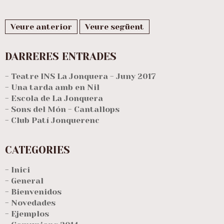
Veure anterior
Veure següent
DARRERES ENTRADES
- Teatre INS La Jonquera - Juny 2017
- Una tarda amb en Nil
- Escola de La Jonquera
- Sons del Món - Cantallops
- Club Patí Jonquerenc
CATEGORIES
- Inici
- General
- Bienvenidos
- Novedades
- Ejemplos