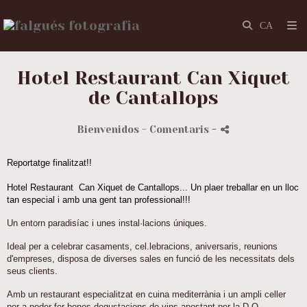
Hotel Restaurant Can Xiquet
de Cantallops
Bienvenidos
- Comentaris
-
Reportatge finalitzat!!
Hotel
Restaurant Can Xiquet de Cantallops... Un plaer treballar en un lloc
tan especial i amb una gent tan professional!!!
Un entorn paradisíac i unes instal·lacions úniques.
Ideal per a celebrar casaments, cel.lebracions, aniversaris, reunions
d'empreses, disposa de diverses sales en funció de les necessitats dels
seus clients.
Amb un restaurant especialitzat en cuina mediterrània i un ampli celler
per a poder fer bones degustacions de vins apostant per la D.O.