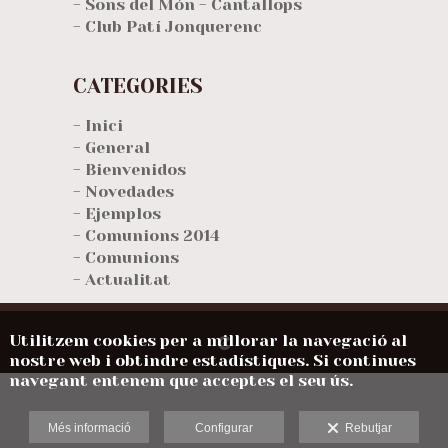
- Sons del Món - Cantallops
- Club Patí Jonquerenc
CATEGORIES
- Inici
- General
- Bienvenidos
- Novedades
- Ejemplos
- Comunions 2014
- Comunions
- Actualitat
Utilitzem cookies per a millorar la navegació al
nostre web i obtindre estadístiques. Si continues
navegant entenem que acceptes el seu ús.
Més informació
Configurar
Rebutjar