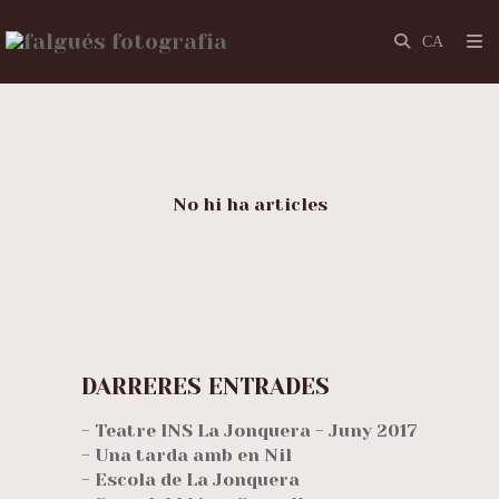
No hi ha articles
DARRERES ENTRADES
- Teatre INS La Jonquera - Juny 2017
- Una tarda amb en Nil
- Escola de La Jonquera