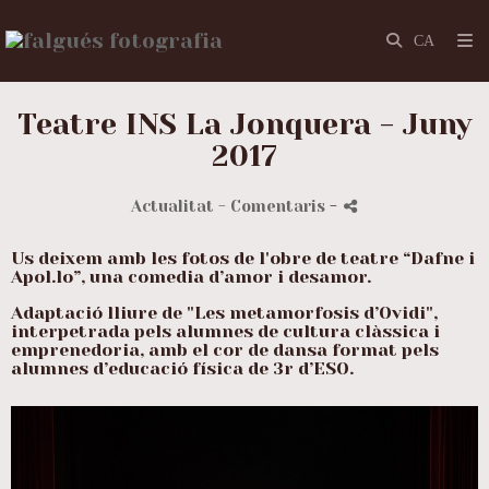
Teatre INS La Jonquera - Juny
2017
Actualitat
- Comentaris
-
Us deixem amb les fotos de l'obre de teatre “Dafne i
Apol.lo”, una comedia d’amor i desamor.
Adaptació lliure de "Les metamorfosis d’Ovidi",
interpetrada pels alumnes de cultura clàssica i
emprenedoria, amb el cor de dansa format pels
alumnes d’educació física de 3r d’ESO.