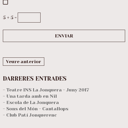
5 + 5 =
Veure anterior
DARRERES ENTRADES
- Teatre INS La Jonquera - Juny 2017
- Una tarda amb en Nil
- Escola de La Jonquera
- Sons del Món - Cantallops
- Club Patí Jonquerenc