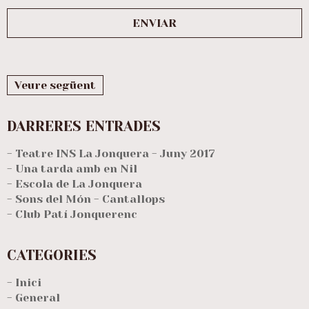
Veure següent
DARRERES ENTRADES
- Teatre INS La Jonquera - Juny 2017
- Una tarda amb en Nil
- Escola de La Jonquera
- Sons del Món - Cantallops
- Club Patí Jonquerenc
CATEGORIES
- Inici
- General