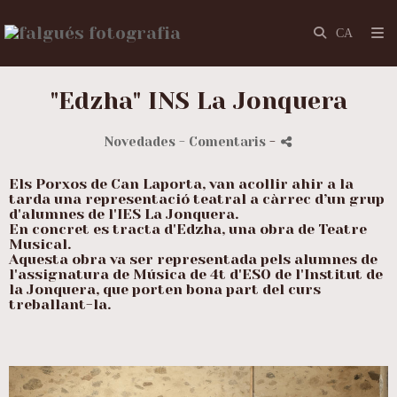
"Edzha" INS La Jonquera
Novedades
- Comentaris
-
Els Porxos de Can Laporta, van acollir ahir a la
tarda una representació teatral a càrrec d’un grup
d'alumnes de l'IES La Jonquera.
En concret es tracta d'Edzha, una obra de Teatre
Musical.
Aquesta obra va ser representada pels alumnes de
l'assignatura de Música de 4t d'ESO de l'Institut de
la Jonquera, que porten bona part del curs
treballant-la.