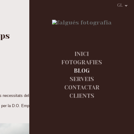
ops
INICI
FOTOGRAFIES
BLOG
SERVEIS
CONTACTAR
CLIENTS
s necessitats dels seus clients.
t per la D.O. Empordà.