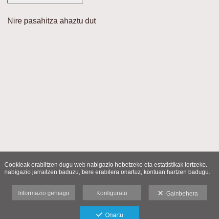
Nire pasahitza ahaztu dut
Cookieak erabiltzen dugu web nabigazio hobetzeko eta estatistikak lortzeko.
nabigazio jarraitzen baduzu, bere erabilera onartuz, kontuan hartzen badugu.
Informazio gehiago
Konfiguratu
Gainbehera
Onartu