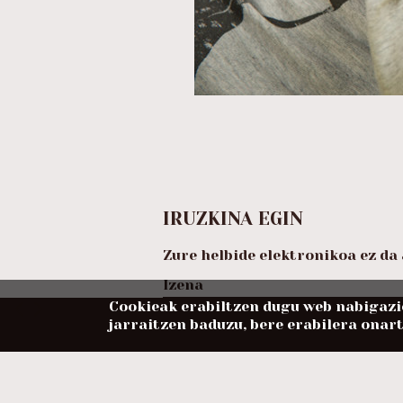
IRUZKINA EGIN
Zure helbide elektronikoa ez da
Izena
Cookieak erabiltzen dugu web nabigazio
jarraitzen baduzu, bere erabilera onar
Posta elektronikoa