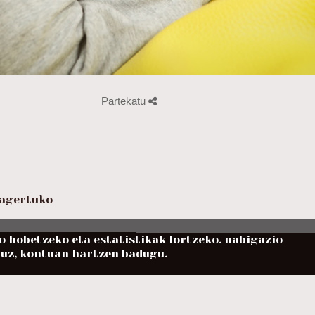
Partekatu
 agertuko
 hobetzeko eta estatistikak lortzeko. nabigazio
tuz, kontuan hartzen badugu.