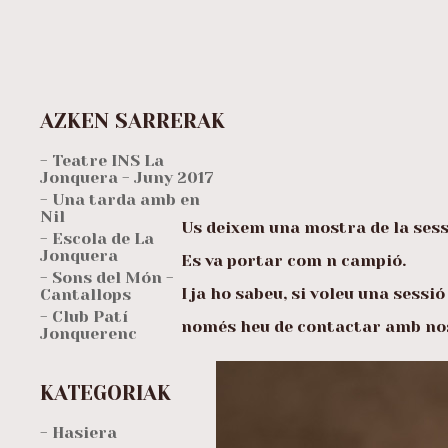
AZKEN SARRERAK
- Teatre INS La
Jonquera - Juny 2017
- Una tarda amb en
Nil
Us deixem una mostra de la sess
- Escola de La
Jonquera
Es va portar com n campió.
- Sons del Món -
I ja ho sabeu, si voleu una sessió
Cantallops
- Club Patí
només heu de contactar amb no
Jonquerenc
KATEGORIAK
- Hasiera